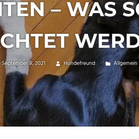
ITEN – WAS S
CHTET WER
September 8, 2021
Hundefreund
Allgemein