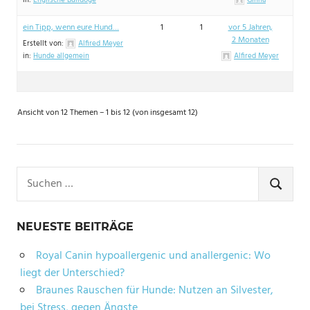
ein Tipp, wenn eure Hund…
1
1
vor 5 Jahren,
2 Monaten
Erstellt von:
Alfired Meyer
in:
Hunde allgemein
Alfired Meyer
Ansicht von 12 Themen – 1 bis 12 (von insgesamt 12)
Suchen
nach:
SUCHE
NEUESTE BEITRÄGE
Royal Canin hypoallergenic und anallergenic: Wo
liegt der Unterschied?
Braunes Rauschen für Hunde: Nutzen an Silvester,
bei Stress, gegen Ängste