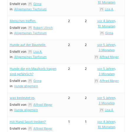
10 Monaten
Erstellt von:
Ginna
in:
Allgemeines Tierforum
Lisa A.
Menschen treffen.
2
2
vor 4 Jahren,
10 Monaten
Erstellt von:
Robert Ullrich
in:
Allgemeines Tierforum
Ginna
Hunde auf der Baustelle.
2
2
vor 5 Jahren,
3 Monaten
Erstellt von:
Lisa A.
in:
Allgemeines Tierforum
Alfired Meyer
Hunde die ein Maulkorb tragen
2
2
vor 5 Jahren,
sind gefährlich?
3 Monaten
Erstellt von:
Ginna
Alfired Meyer
in:
Hunde allgemein
was bedeutet es,
2
2
vor 5 Jahren,
3 Monaten
Erstellt von:
Alfired Meyer
in:
Hunde allgemein
Lisa A.
mit Hund Sport treiben?
1
1
vor 4 Jahren,
10 Monaten
Erstellt von:
Alfired Meyer