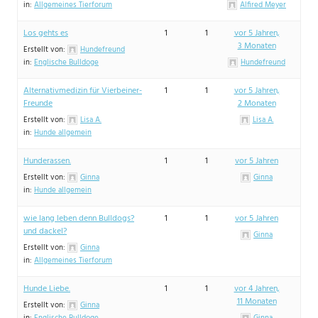
in:
Allgemeines Tierforum
Alfired Meyer
Los gehts es
1
1
vor 5 Jahren,
3 Monaten
Erstellt von:
Hundefreund
in:
Englische Bulldoge
Hundefreund
Alternativmedizin für Vierbeiner-
1
1
vor 5 Jahren,
Freunde
2 Monaten
Erstellt von:
Lisa A.
Lisa A.
in:
Hunde allgemein
Hunderassen.
1
1
vor 5 Jahren
Erstellt von:
Ginna
Ginna
in:
Hunde allgemein
wie lang leben denn Bulldogs?
1
1
vor 5 Jahren
und dackel?
Ginna
Erstellt von:
Ginna
in:
Allgemeines Tierforum
Hunde Liebe.
1
1
vor 4 Jahren,
11 Monaten
Erstellt von:
Ginna
in:
Englische Bulldoge
Ginna