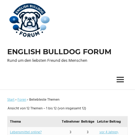
Zum
Inhalt
springen
ENGLISH BULLDOG FORUM
Rund um den liebsten Freund des Menschen
Menu
Start
›
Foren
›
Beliebteste Themen
Ansicht von 12 Themen – 1 bis 12 (von insgesamt 12)
Thema
Teilnehmer
Beiträge
Letzter Beitrag
Lebensmittel online?
3
3
vor 4 Jahren,