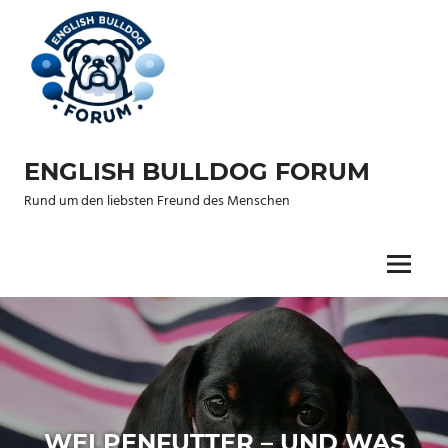
Zum
Inhalt
springen
ENGLISH BULLDOG FORUM
Rund um den liebsten Freund des Menschen
Menu
WELPENFUTTER – UND WAS