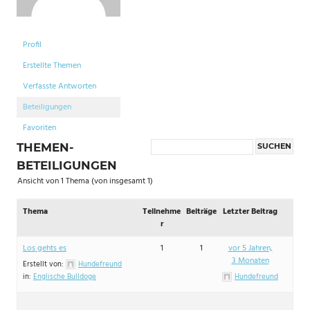
Profil
Erstellte Themen
Verfasste Antworten
Beteiligungen
Favoriten
THEMEN-
BETEILIGUNGEN
Ansicht von 1 Thema (von insgesamt 1)
Thema
Teilnehme
Beiträge
Letzter Beitrag
r
Los gehts es
1
1
vor 5 Jahren,
3 Monaten
Erstellt von:
Hundefreund
in:
Englische Bulldoge
Hundefreund